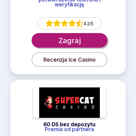
weryfikację
4.2/5
Zagraj
Recenzja Ice Casino
60 DS bez depozytu
Premia od partnera