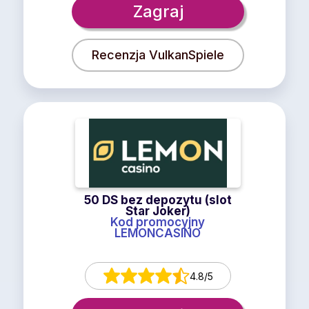
Zagraj
Recenzja VulkanSpiele
50 DS bez depozytu (slot
Star Joker)
Kod promocyjny
LEMONCASINO
4.8/5