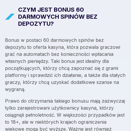
CZYM JEST BONUS 60
DARMOWYCH SPINÓW BEZ
DEPOZYTU?
Bonus w postaci 60 darmowych spinów bez
depozytu to oferta kasyna, która pozwala graczowi
grać na automatach bez konieczności wpłacania
własnych pieniędzy. Taki bonus jest idealny dla
początkujących, którzy chcą zapoznać się z grami
platformy i sprawdzić ich działanie, a także dla stałych
graczy, którzy chcą uzyskać dodatkowe szanse na
wygraną.
Prawo do otrzymania takiego bonusu mają zazwyczaj
tylko zarejestrowani użytkownicy kasyna, którzy
osiągnęli pełnoletność. W większości przypadków jest
to 18+, ale w niektórych krajach ograniczenia
wiekowe mogą być wyższe. Ważne jest również