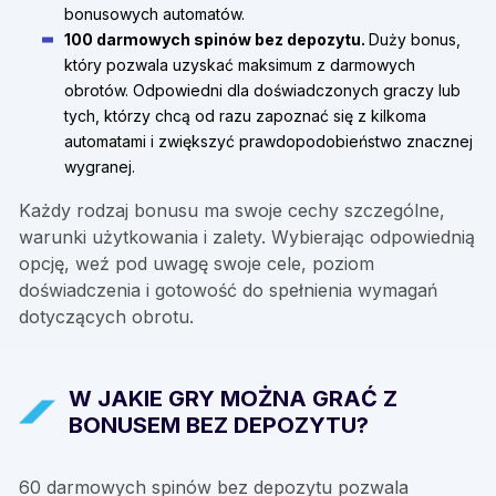
bonusowych automatów.
100 darmowych spinów bez depozytu.
Duży bonus,
który pozwala uzyskać maksimum z darmowych
obrotów. Odpowiedni dla doświadczonych graczy lub
tych, którzy chcą od razu zapoznać się z kilkoma
automatami i zwiększyć prawdopodobieństwo znacznej
wygranej.
Każdy rodzaj bonusu ma swoje cechy szczególne,
warunki użytkowania i zalety. Wybierając odpowiednią
opcję, weź pod uwagę swoje cele, poziom
doświadczenia i gotowość do spełnienia wymagań
dotyczących obrotu.
W JAKIE GRY MOŻNA GRAĆ Z
BONUSEM BEZ DEPOZYTU?
60 darmowych spinów bez depozytu pozwala