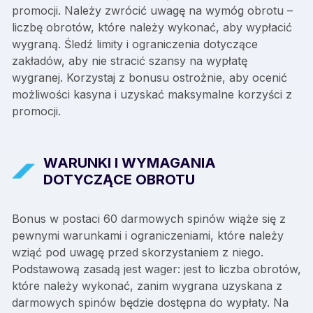
promocji. Należy zwrócić uwagę na wymóg obrotu –
liczbę obrotów, które należy wykonać, aby wypłacić
wygraną. Śledź limity i ograniczenia dotyczące
zakładów, aby nie stracić szansy na wypłatę
wygranej. Korzystaj z bonusu ostrożnie, aby ocenić
możliwości kasyna i uzyskać maksymalne korzyści z
promocji.
WARUNKI I WYMAGANIA
DOTYCZĄCE OBROTU
Bonus w postaci 60 darmowych spinów wiąże się z
pewnymi warunkami i ograniczeniami, które należy
wziąć pod uwagę przed skorzystaniem z niego.
Podstawową zasadą jest wager: jest to liczba obrotów,
które należy wykonać, zanim wygrana uzyskana z
darmowych spinów będzie dostępna do wypłaty. Na