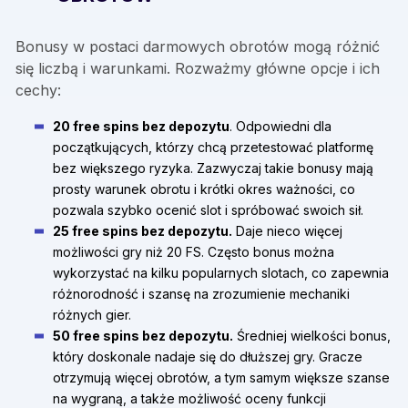
Bonusy w postaci darmowych obrotów mogą różnić
się liczbą i warunkami. Rozważmy główne opcje i ich
cechy:
20 free spins bez depozytu
. Odpowiedni dla
początkujących, którzy chcą przetestować platformę
bez większego ryzyka. Zazwyczaj takie bonusy mają
prosty warunek obrotu i krótki okres ważności, co
pozwala szybko ocenić slot i spróbować swoich sił.
25 free spins bez depozytu.
Daje nieco więcej
możliwości gry niż 20 FS. Często bonus można
wykorzystać na kilku popularnych slotach, co zapewnia
różnorodność i szansę na zrozumienie mechaniki
różnych gier.
50 free spins bez depozytu.
Średniej wielkości bonus,
który doskonale nadaje się do dłuższej gry. Gracze
otrzymują więcej obrotów, a tym samym większe szanse
na wygraną, a także możliwość oceny funkcji