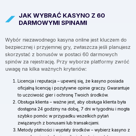
JAK WYBRAĆ KASYNO Z 60
DARMOWYMI SPINAMI
Wybór niezawodnego kasyna online jest kluczem do
bezpiecznej i przyjemnej gry, zwłaszcza jeśli planujesz
skorzystać z bonusów w postaci 60 darmowych
spinów za rejestrację. Przy wyborze platformy zwróć
uwagę na kilka ważnych kryteriów:
Licencja i reputacja – upewnij się, że kasyno posiada
oficjalną licencję i pozytywne opinie graczy. Gwarantuje
to uczciwość gier i ochronę Twoich środków.
Obsługa klienta – ważne jest, aby obsługa klienta była
dostępna 24 godziny na dobę, 7 dni w tygodniu i mogła
szybko pomóc w przypadku wszelkich pytań
związanych z bonusami lub transakcjami.
Metody płatności i wypłaty środków – wybierz kasyno z