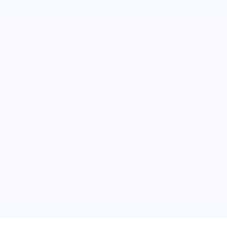
jej aktywacją.