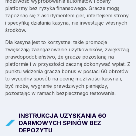
możliwość wypróbowania automatów i oceny
platformy bez ryzyka finansowego. Gracze mogą
zapoznać się z asortymentem gier, interfejsem strony
i specyfiką działania kasyna, nie inwestując własnych
środków.
Dla kasyna jest to korzystne: takie promocje
zwiększają zaangażowanie użytkowników, zwiększają
prawdopodobieństwo, że gracze pozostaną na
platformie i w przyszłości zaczną dokonywać wpłat. Z
punktu widzenia gracza bonus w postaci 60 obrotów
to wygodny sposób na ocenę możliwości kasyna i,
być może, wygranie prawdziwych pieniędzy,
pozostając w ramach bezpiecznego testowania.
INSTRUKCJA UZYSKANIA 60
DARMOWYCH SPINÓW BEZ
DEPOZYTU