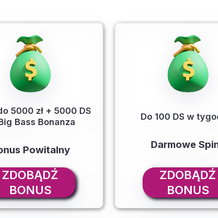
o 5000 zł + 5000 DS
Do 100 DS w tygo
Big Bass Bonanza
Darmowe Spi
onus Powitalny
ZDOBĄDŹ
ZDOBĄDŹ
BONUS
BONUS