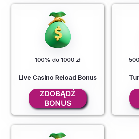
100% do 1000 zł
500
Live Casino Reload Bonus
Tur
ZDOBĄDŹ
BONUS