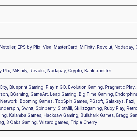
 Neteller, EPS by Plix, Visa, MasterCard, MiFinity, Revolut, Nodapay, 
by Plix, MiFinity, Revolut, Nodapay, Crypto, Bank transfer
 City, Blueprint Gaming, Play'n GO, Evolution Gaming, Pragmatic Play,
ayson, BGaming, GameArt, Leap Gaming, Big Time Gaming, Endorphina
Network, Booming Games, TopSpin Games, PGsoft, Galaxsys, Fazi, 
derspin, Swintt, Spinberry, SlotMill, Skillzzgaming, Ruby Play, Retr
ing, Kalamba Games, Hacksaw Gaming, Bullshark Games, Bragg Gam
g, 3 Oaks Gaming, Wizard games, Triple Cherry