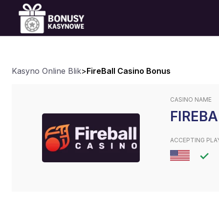
Kasyno Online Blik
>
FireBall Casino Bonus
CASINO NAME
FIREBA
ACCEPTING PLA