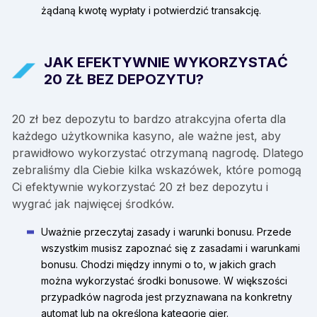
żądaną kwotę wypłaty i potwierdzić transakcję.
JAK EFEKTYWNIE WYKORZYSTAĆ
20 ZŁ BEZ DEPOZYTU?
20 zł bez depozytu to bardzo atrakcyjna oferta dla
każdego użytkownika kasyno, ale ważne jest, aby
prawidłowo wykorzystać otrzymaną nagrodę. Dlatego
zebraliśmy dla Ciebie kilka wskazówek, które pomogą
Ci efektywnie wykorzystać 20 zł bez depozytu i
wygrać jak najwięcej środków.
Uważnie przeczytaj zasady i warunki bonusu. Przede
wszystkim musisz zapoznać się z zasadami i warunkami
bonusu. Chodzi między innymi o to, w jakich grach
można wykorzystać środki bonusowe. W większości
przypadków nagroda jest przyznawana na konkretny
automat lub na określoną kategorię gier.