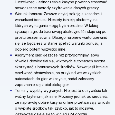
i uczciwość. Jednocześnie kasyno powinno stosować
nowoczesne metody szyfrowania danych graczy.
Warunki bonusu. Zawsze czytaj sekcję z zasadami i
warunkami bonusu. Niestety istnieją platformy, na
których wymagania mogą być nierealne. W takiej
sytuacji nagroda traci swoją atrakcyjność i staje się po
prostu bezsensowna. Dlatego najpierw warto upewnić
się, że będziesz w stanie spełnić warunki bonusu, a
dopiero potem wszystko inne.
Asortyment gier. Jeszcze raz przypomnijmy, abyś
również dowiedział się, w których automatach można
skorzystać z bonusowych środków. Nawet jeśli istnieje
możliwość obstawiania, na przykład we wszystkich
automatach do gier w kasynie, nadal zalecamy
zapoznanie się z biblioteką gier.
Terminy wypłaty wygranych. Nie jest to oczywiście tak
ważny kryterium jak inne. Możemy jednak powiedzieć,
że naprawdę dobre kasyno online przetwarzają wnioski
o wypłatę środków tak szybko, jak to możliwe.
Zazwyczaj dzieje się to w ciągu 24 godzin.