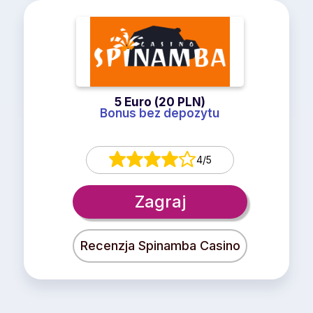
5 Euro (20 PLN)
Bonus bez depozytu
4/5
Zagraj
Recenzja Spinamba Casino