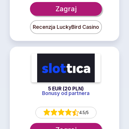
Zagraj
Recenzja LuckyBird Casino
5 EUR (20 PLN)
Bonusy od partnera
4.5/5