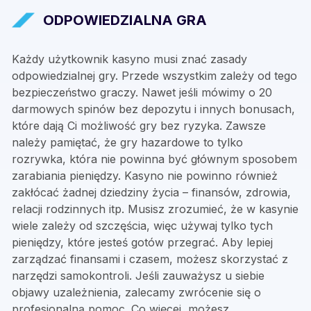
ODPOWIEDZIALNA GRA
Każdy użytkownik kasyno musi znać zasady
odpowiedzialnej gry. Przede wszystkim zależy od tego
bezpieczeństwo graczy. Nawet jeśli mówimy o 20
darmowych spinów bez depozytu i innych bonusach,
które dają Ci możliwość gry bez ryzyka. Zawsze
należy pamiętać, że gry hazardowe to tylko
rozrywka, która nie powinna być głównym sposobem
zarabiania pieniędzy. Kasyno nie powinno również
zakłócać żadnej dziedziny życia – finansów, zdrowia,
relacji rodzinnych itp. Musisz zrozumieć, że w kasynie
wiele zależy od szczęścia, więc używaj tylko tych
pieniędzy, które jesteś gotów przegrać. Aby lepiej
zarządzać finansami i czasem, możesz skorzystać z
narzędzi samokontroli. Jeśli zauważysz u siebie
objawy uzależnienia, zalecamy zwrócenie się o
profesjonalną pomoc. Co więcej, możesz