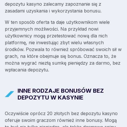
depozytu kasyno zalecamy zapoznanie się z
zasadami uzyskania i wykorzystania bonusu.
W ten sposób oferta ta daje użytkownikom wiele
przyjemnych możliwości. Na przykład nowi
użytkownicy mogą przetestować nową dla nich
platformę, nie inwestując zbyt wielu własnych
środków. Pozwala to również spróbować swoich sił w
grach, na które obejmuje się bonus. Oznacza to, że
można wygrać niezłą sumkę pieniędzy za darmo, bez
wpłacania depozytu.
INNE RODZAJE BONUSÓW BEZ
DEPOZYTU W KASYNIE
Oczywiście oprócz 20 złotych bez depozytu kasyno
oferuje swoim graczom również inne bonusy. Mogą