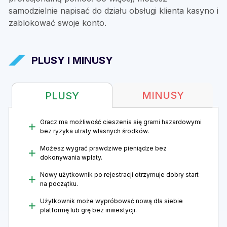
samodzielnie napisać do działu obsługi klienta kasyno i
zablokować swoje konto.
PLUSY I MINUSY
MINUSY
PLUSY
Gracz ma możliwość cieszenia się grami hazardowymi
bez ryzyka utraty własnych środków.
Możesz wygrać prawdziwe pieniądze bez
dokonywania wpłaty.
Nowy użytkownik po rejestracji otrzymuje dobry start
na początku.
Użytkownik może wypróbować nową dla siebie
platformę lub grę bez inwestycji.