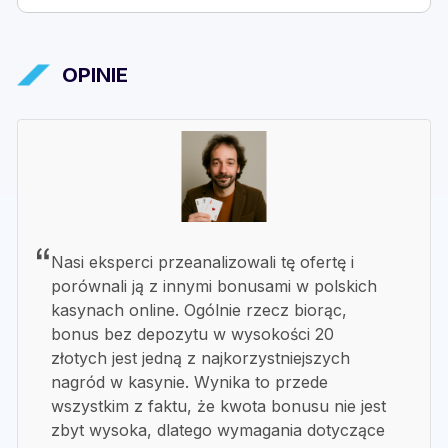
OPINIE
Nasi eksperci przeanalizowali tę ofertę i
porównali ją z innymi bonusami w polskich
kasynach online. Ogólnie rzecz biorąc,
bonus bez depozytu w wysokości 20
złotych jest jedną z najkorzystniejszych
nagród w kasynie. Wynika to przede
wszystkim z faktu, że kwota bonusu nie jest
zbyt wysoka, dlatego wymagania dotyczące