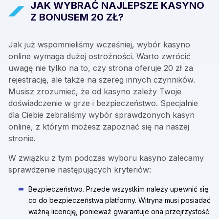
JAK WYBRAĆ NAJLEPSZE KASYNO
Z BONUSEM 20 ZŁ?
Jak już wspomnieliśmy wcześniej, wybór kasyno
online wymaga dużej ostrożności. Warto zwrócić
uwagę nie tylko na to, czy strona oferuje 20 zł za
rejestrację, ale także na szereg innych czynników.
Musisz zrozumieć, że od kasyno zależy Twoje
doświadczenie w grze i bezpieczeństwo. Specjalnie
dla Ciebie zebraliśmy wybór sprawdzonych kasyn
online, z którym możesz zapoznać się na naszej
stronie.
W związku z tym podczas wyboru kasyno zalecamy
sprawdzenie następujących kryteriów:
Bezpieczeństwo. Przede wszystkim należy upewnić się
co do bezpieczeństwa platformy. Witryna musi posiadać
ważną licencję, ponieważ gwarantuje ona przejrzystość