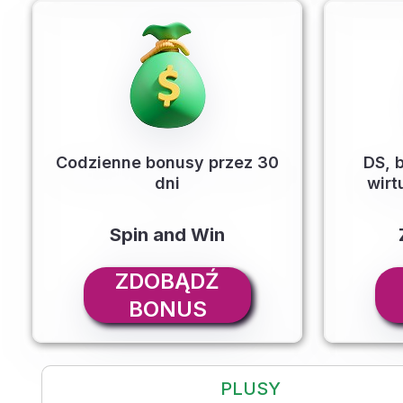
Codzienne bonusy przez 30
DS, 
dni
wirt
Spin and Win
ZDOBĄDŹ
BONUS
PLUSY