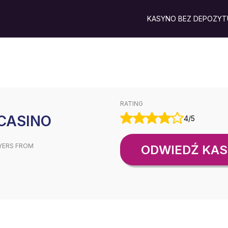
KASYNO BEZ DEPOZYT
RATING
 CASINO
4/5
YERS FROM
ODWIEDŹ KA