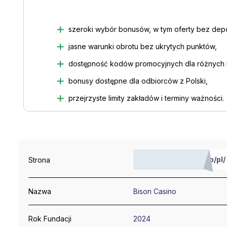
szeroki wybór bonusów, w tym oferty bez dep
jasne warunki obrotu bez ukrytych punktów,
dostępność kodów promocyjnych dla różnych k
bonusy dostępne dla odbiorców z Polski,
przejrzyste limity zakładów i terminy ważności.
https://bisoncasino.io/pl/
Strona
Nazwa
Bison Casino
Rok Fundacji
2024