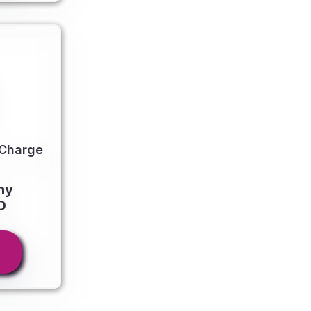
 Charge
ny
O