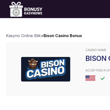
Kasyno Online Blik
>
Bison Casino Bonus
CASINO NAME
BISON
ACCEPTING PLA