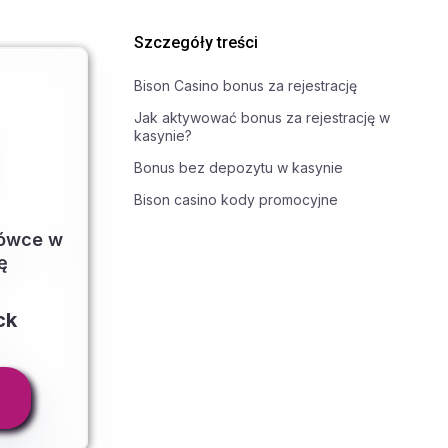
Szczegóły treści
Bison Casino bonus za rejestrację
Jak aktywować bonus za rejestrację w
kasynie?
Bonus bez depozytu w kasynie
Bison casino kody promocyjne
ówce w
ę
ck