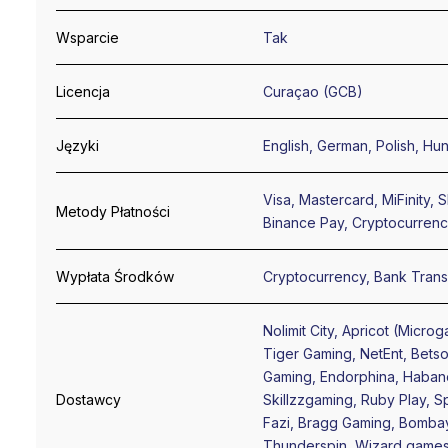
Wsparcie
Tak
Licencja
Curaçao (GCB)
Języki
English, German, Polish, Hu
Visa, Mastercard, MiFinity, 
Metody Płatności
Binance Pay, Cryptocurren
Wypłata Środków
Cryptocurrency, Bank Trans
Nolimit City, Apricot (Micro
Tiger Gaming, NetEnt, Bets
Gaming, Endorphina, Haban
Dostawcy
Skillzzgaming, Ruby Play, 
Fazi, Bragg Gaming, Bombay
Thunderspin, Wizard games,